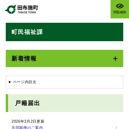
ペ
メニューを飛ばして本文へ
ー
閲覧補助
ジ
の
本
先
町民福祉課
文
頭
で
す
。
新着情報
ページ内目次
戸籍届出
2026年3月2日更新
共同親権のご案内