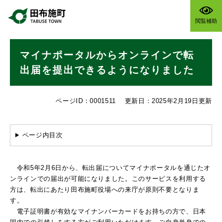
ペ
メニューを飛ばして本文へ
ー
閲覧補助
ジ
の
本
先
マイナポータルからオンラインで転
文
頭
で
出届を提出できるようになりました
す
。
ページID：0001511
更新日：2025年2月19日更新
ページ内目次
令和5年2月6日から、転出届についてマイナポータルを通じたオ
ンラインでの届出が可能になりました。このサービスを利用する
方は、転出にあたり田布施町役場への来庁が原則不要となりま
す。
電子証明書が有効なマイナンバーカードをお持ちの方で、日本