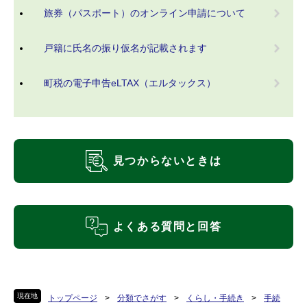
旅券（パスポート）のオンライン申請について
戸籍に氏名の振り仮名が記載されます
町税の電子申告eLTAX（エルタックス）
見つからないときは
よくある質問と回答
現在地
トップページ
>
分類でさがす
>
くらし・手続き
>
手続