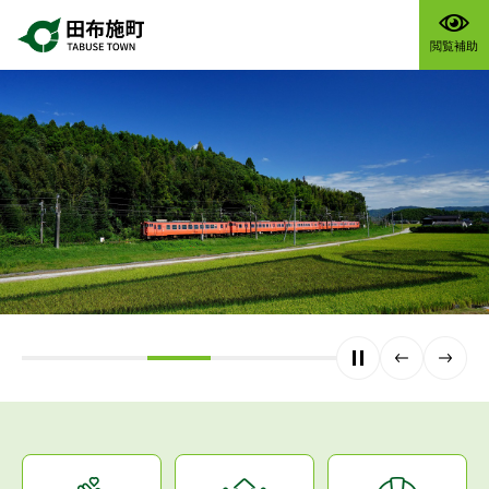
ペ
メニューを飛ばして本文へ
ー
閲覧補助
ジ
の
先
頭
で
す。
停止
前のス
次のス
ライド
ライド