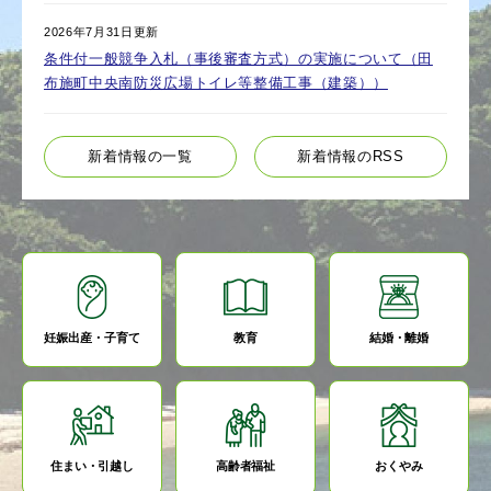
2026年7月31日更新
条件付一般競争入札（事後審査方式）の実施について（田
布施町中央南防災広場トイレ等整備工事（建築））
新着情報の一覧
新着情報のRSS
妊娠出産・子育て
教育
結婚・離婚
住まい・引越し
高齢者福祉
おくやみ