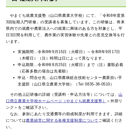
やまぐち就農支援塾（山口県農業大学校）にて、「令和8年度第
3回短期入門研修」の受講者を募集しています。この研修は、将来
県内での就農や農業法人への就業に興味のある方を対象とし、平
日3日間を利用して、農作業の実習体験や先輩との意見交換等を行
います。
実施期間…令和8年9月15日（火曜日）～令和8年9月17日
（木曜日）（注）時間は日によって異なります。
申込期限…令和8年8月25日（火曜日）まで（注）書類必着
（応募多数の場合は先着順）
申込・問合せ先…山口県農林総合技術センター農業担い手
支援部（山口県立農業大学校）（Tel 0835-38-0510）
その他上記研修の詳細（受講料・申込方法等）については、
山
口県立農業大学校ホームページ（やまぐち就農支援塾）
＜外部リ
ンク＞
をご確認下さい。
なお、参加にあたり交通費等の助成制度が利用できます。詳細
については
農業経営に関する各種支援制度について
ご確認くださ
い。