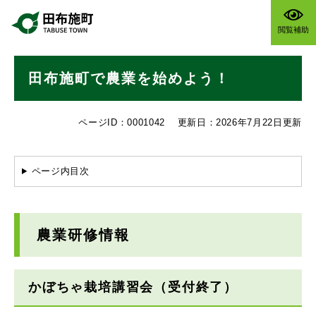
ペ
メニューを飛ばして本文へ
ー
閲覧補助
ジ
の
本
先
田布施町で農業を始めよう！
文
頭
で
す
ページID：0001042
更新日：2026年7月22日更新
。
ページ内目次
農業研修情報
かぼちゃ栽培講習会（受付終了）