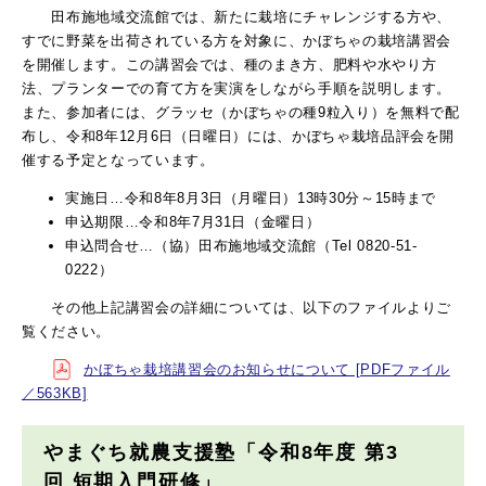
田布施地域交流館では、新たに栽培にチャレンジする方や、
すでに野菜を出荷されている方を対象に、かぼちゃの栽培講習会
を開催します。この講習会では、種のまき方、肥料や水やり方
法、プランターでの育て方を実演をしながら手順を説明します。
また、参加者には、グラッセ（かぼちゃの種9粒入り）を無料で配
布し、令和8年12月6日（日曜日）には、かぼちゃ栽培品評会を開
催する予定となっています。
実施日…令和8年8月3日（月曜日）13時30分～15時まで
申込期限…令和8年7月31日（金曜日）
申込問合せ…（協）田布施地域交流館（Tel 0820-51-
0222）
その他上記講習会の詳細については、以下のファイルよりご
覧ください。
かぼちゃ栽培講習会のお知らせについて [PDFファイル
／563KB]
やまぐち就農支援塾「令和8年度 第3
回 短期入門研修」