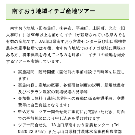
南すおう地域イチゴ産地ツアー
南すおう地域（田布施町、柳井市、平生町、上関町、光市（旧
大和町））は80年以上も前からイチゴが栽培されている県内でも
有数の産地です。JA山口県南すおう営農センター及び山口県柳井
農林水産事務所では今後、南すおう地域でのイチゴ栽培に興味の
ある方、将来就農を考えている方を対象に、イチゴの産地を紹介
するツアーを実施しています。
実施期間…随時開催（開催前の事前相談で日時等を決定し
ます）
実施内容…産地の概要、各種研修制度の説明、新規就農者
及びベテラン農家の栽培現場の見学等
参加費…無料（栽培現場等への移動に係る交通手段、交通
費等は自己負担となります）
申込方法…ツアー問合せ先に事前にお電話いただき、対面
での事前相談により申し込みを受け付けます
ツアー問合せ先…JA山口県南すおう営農センター（Tel
0820-22-9787）または山口県柳井農林水産事務所農業部