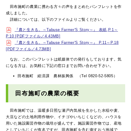
田布施町の農業に携わる方々の声をまとめたパンフレットを作
成しました。
詳細については、以下のファイルよりご覧ください。
『農と生きる。～Tabuse Farmer'S Story～』 表紙,P.1～
P.10 [PDFファイル／4.43MB]
『農と生きる。～Tabuse Farmer'S Story～』 P.11～P.18
[PDFファイル／4.73MB]
なお、このパンフレットは紙媒体での発行もしております。気
になる方は、お気軽に下記の窓口までお問い合わせ下さい。
田布施町 経済課 農林振興係 （Tel 0820-52-5805）
田布施町の農業の概要
田布施町では、温暖多日照な瀬戸内気候を生かした水稲や麦、
大豆などの土地利用作物や、イチゴやいちじくなどの、ハウスを
用いた施設園芸作物の栽培が盛んです。施設園芸作物では、産地
としていちじくが有名ですが、田布施町を含む南すおう地域で