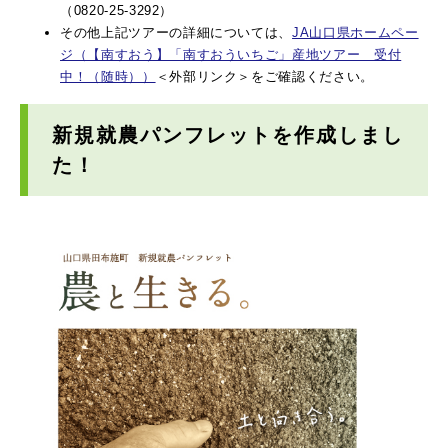
（0820-25-3292）
その他上記ツアーの詳細については、
JA山口県ホームペー
ジ（【南すおう】「南すおういちご」産地ツアー 受付
中！（随時））
＜外部リンク＞
をご確認ください。
新規就農パンフレットを作成しまし
た！