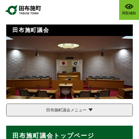
ペ
メニューを飛ばして本文へ
ー
閲覧補助
ジ
の
先
田布施町議会
頭
で
す
。
田布施町議会メニュー
本
田布施町議会トップページ
文