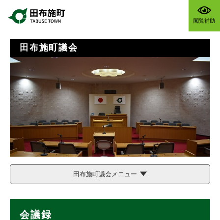
ペ
メニューを飛ばして本文へ
ー
閲覧補助
ジ
の
先
田布施町議会
頭
で
す
。
田布施町議会メニュー
本
会議録
文