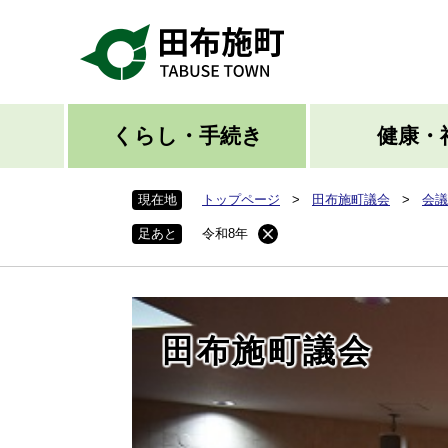
ペ
ー
ジ
の
先
頭
くらし・手続き
健康・
で
す
現在地
トップページ
>
田布施町議会
>
会議
。
足あと
令和8年
田布施町議会