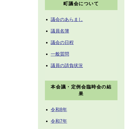
町議会について
議会のあらまし
議員名簿
議会の日程
一般質問
議員の請負状況
本会議・定例会臨時会の結
果
令和8年
令和7年