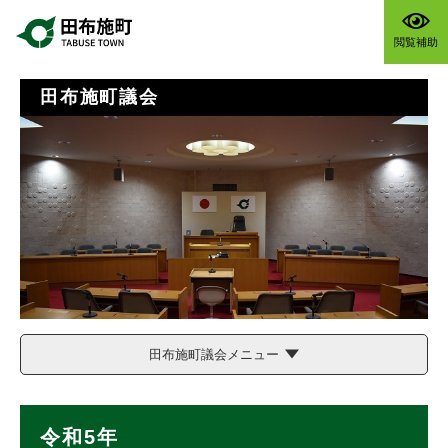
ペ
メニューを飛ばして本文へ
ー
閲覧補助
ジ
の
先
田布施町議会
頭
で
す
。
田布施町議会メニュー
本
令和5年
文