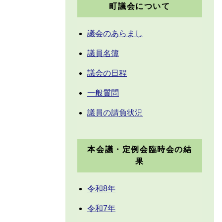
町議会について
議会のあらまし
議員名簿
議会の日程
一般質問
議員の請負状況
本会議・定例会臨時会の結
果
令和8年
令和7年