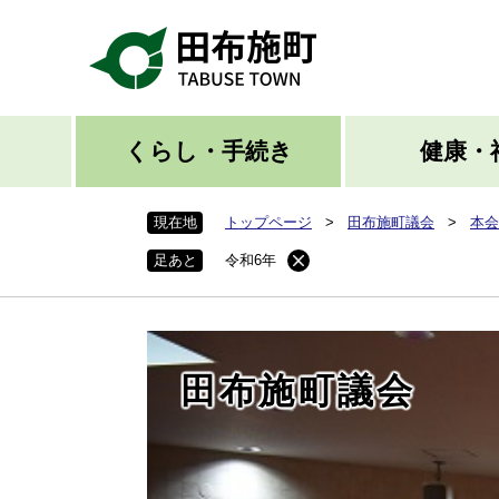
ペ
ー
ジ
の
先
頭
くらし・手続き
健康・
で
す
現在地
トップページ
>
田布施町議会
>
本会
。
足あと
令和6年
田布施町議会