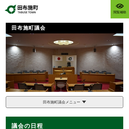
ペ
メニューを飛ばして本文へ
ー
閲覧補助
ジ
の
先
田布施町議会
頭
で
す
。
田布施町議会メニュー
本
議会の日程
文