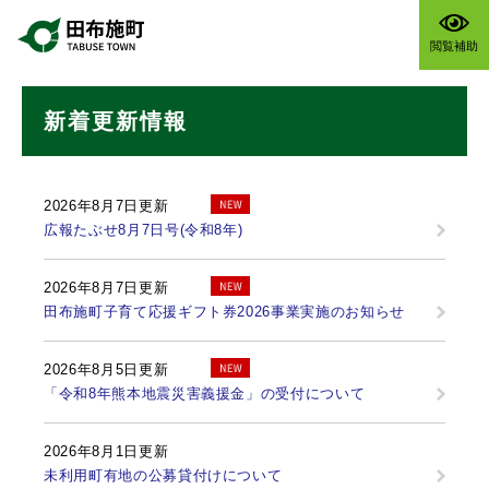
ペ
メニューを飛ばして本文へ
ー
閲覧補助
ジ
の
本
先
新着更新情報
文
頭
で
す
。
2026年8月7日更新
広報たぶせ8月7日号(令和8年)
2026年8月7日更新
田布施町子育て応援ギフト券2026事業実施のお知らせ
2026年8月5日更新
「令和8年熊本地震災害義援金」の受付について
2026年8月1日更新
未利用町有地の公募貸付けについて