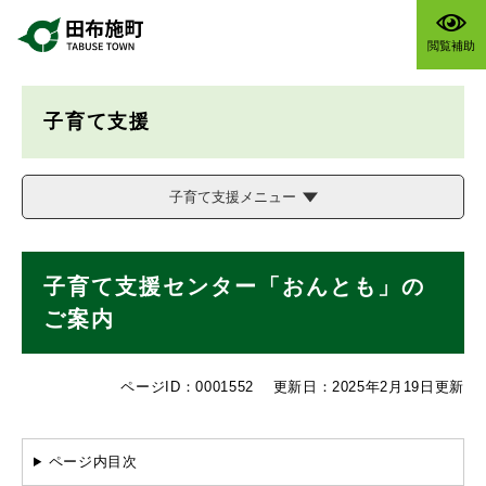
ペ
メニューを飛ばして本文へ
ー
閲覧補助
ジ
の
先
子育て支援
頭
で
す
。
子育て支援メニュー
本
子育て支援センター「おんとも」の
文
ご案内
ページID：0001552
更新日：2025年2月19日更新
ページ内目次