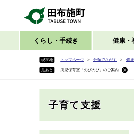
ペ
ー
ジ
の
先
頭
くらし・手続き
健康・
で
す
現在地
トップページ
>
分類でさがす
>
健康
。
足あと
病児保育室「のびのび」のご案内
子育て支援