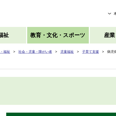
メニューを飛ばして本文へ
福祉
教育・文化・スポーツ
産業
・福祉
>
社会・児童・障がい者
>
児童福祉
>
子育て支援
>
病児