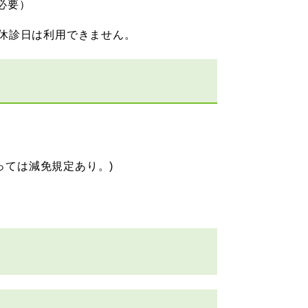
必要）
休診日は利用できません。
っては減免規定あり。)