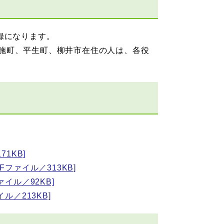
録になります。
施町、平生町、柳井市在住の人は、各役
1KB]
ファイル／313KB]
イル／92KB]
ル／213KB]