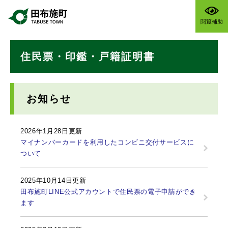
ペ
メニューを飛ばして本文へ
ー
閲覧補助
ジ
の
本
先
住民票・印鑑・戸籍証明書
文
頭
で
す
。
お知らせ
2026年1月28日更新
マイナンバーカードを利用したコンビニ交付サービスに
ついて
2025年10月14日更新
田布施町LINE公式アカウントで住民票の電子申請ができ
ます