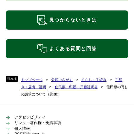
見つからないときは
よくある質問と回答
現在地
トップページ
>
分類でさがす
>
くらし・手続き
>
手続
き・届出・証明
>
住民票・印鑑・戸籍証明書
>
住民票の写し
の請求について（郵便）
アクセシビリティ
リンク・著作権・免責事項
個人情報