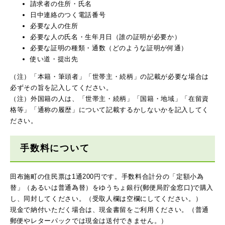
請求者の住所・氏名
日中連絡のつく電話番号
必要な人の住所
必要な人の氏名・生年月日（誰の証明が必要か）
必要な証明の種類・通数（どのような証明が何通）
使い道・提出先
（注）「本籍・筆頭者」「世帯主・続柄」の記載が必要な場合は
必ずその旨を記入してください。
（注）外国籍の人は、「世帯主・続柄」「国籍・地域」「在留資
格等」「通称の履歴」について記載するかしないかを記入してく
ださい。
手数料について
田布施町の住民票は1通200円です。手数料合計分の「定額小為
替」（あるいは普通為替）をゆうちょ銀行(郵便局貯金窓口)で購入
し、同封してください。（受取人欄は空欄にしてください。）
現金で納付いただく場合は、現金書留をご利用ください。（普通
郵便やレターパックでは現金は送付できません。）