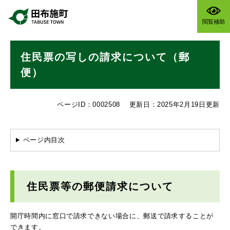
ペ
メニューを飛ばして本文へ
ー
閲覧補助
ジ
の
本
先
住民票の写しの請求について（郵
文
頭
で
便）
す
。
ページID：0002508
更新日：2025年2月19日更新
ページ内目次
住民票等の郵便請求について
開庁時間内に窓口で請求できない場合に、郵送で請求することが
できます。