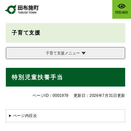
ペ
メニューを飛ばして本文へ
ー
閲覧補助
ジ
の
先
子育て支援
頭
で
す
。
子育て支援メニュー
本
特別児童扶養手当
文
ページID：0001979
更新日：2026年7月31日更新
ページ内目次