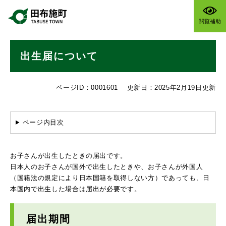
ペ
メニューを飛ばして本文へ
ー
閲覧補助
ジ
の
本
先
出生届について
文
頭
で
す
ページID：0001601
更新日：2025年2月19日更新
。
ページ内目次
お子さんが出生したときの届出です。
日本人のお子さんが国外で出生したときや、お子さんが外国人
（国籍法の規定により日本国籍を取得しない方）であっても、日
本国内で出生した場合は届出が必要です。
届出期間