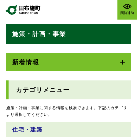
ペ
メニューを飛ばして本文へ
ー
閲覧補助
ジ
の
本
先
施策・計画・事業
文
頭
で
す
。
新着情報
カテゴリメニュー
施策・計画・事業に関する情報を検索できます。下記のカテゴリ
より選択してください。
住宅・建築