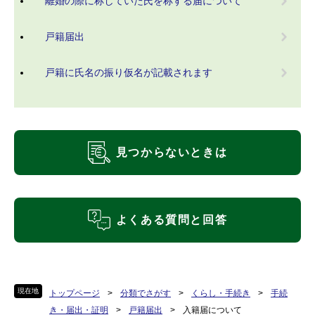
離婚の際に称していた氏を称する届について
戸籍届出
戸籍に氏名の振り仮名が記載されます
見つからないときは
よくある質問と回答
現在地
トップページ
>
分類でさがす
>
くらし・手続き
>
手続
き・届出・証明
>
戸籍届出
>
入籍届について