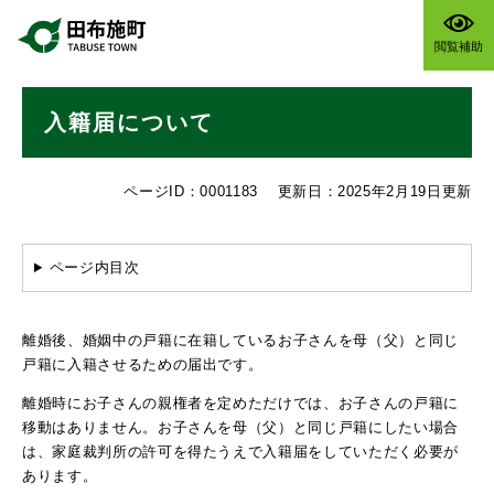
ペ
メニューを飛ばして本文へ
ー
閲覧補助
ジ
の
本
先
入籍届について
文
頭
で
す
ページID：0001183
更新日：2025年2月19日更新
。
ページ内目次
離婚後、婚姻中の戸籍に在籍しているお子さんを母（父）と同じ
戸籍に入籍させるための届出です。
離婚時にお子さんの親権者を定めただけでは、お子さんの戸籍に
移動はありません。お子さんを母（父）と同じ戸籍にしたい場合
は、家庭裁判所の許可を得たうえで入籍届をしていただく必要が
あります。