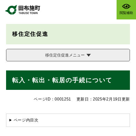
ペ
メニューを飛ばして本文へ
ー
閲覧補助
ジ
の
先
移住定住促進
頭
で
す
。
移住定住促進メニュー
本
転入・転出・転居の手続について
文
ページID：0001251
更新日：2025年2月19日更新
ページ内目次