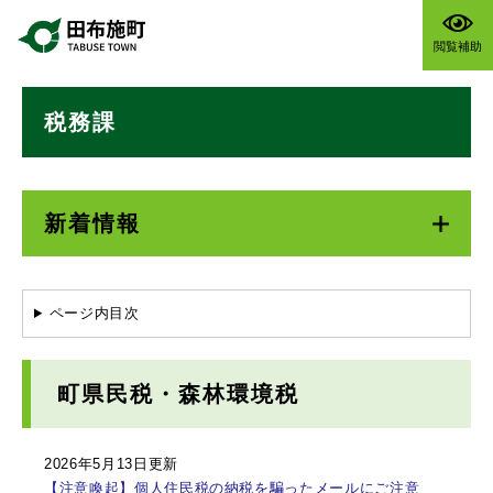
ペ
メニューを飛ばして本文へ
ー
閲覧補助
ジ
の
本
先
税務課
文
頭
で
す
。
新着情報
ページ内目次
町県民税・森林環境税
2026年5月13日更新
【注意喚起】個人住民税の納税を騙ったメールにご注意