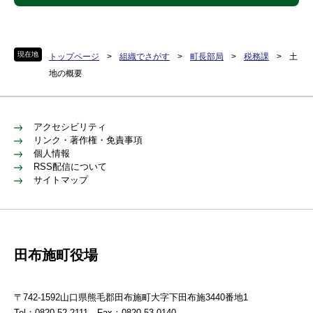
現在地
トップページ
>
組織でさがす
>
町長部局
>
税務課
>
土
地の概要
アクセシビリティ
リンク・著作権・免責事項
個人情報
RSS配信について
サイトマップ
田布施町役場
〒742-1592山口県熊毛郡田布施町大字下田布施3440番地1
Tel：0820-52-2111 Fax：0820-53-0140