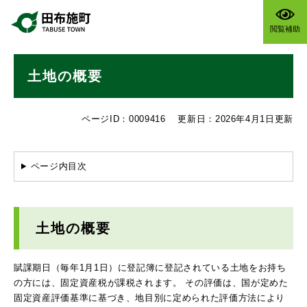
ペ
メニューを飛ばして本文へ
ー
閲覧補助
ジ
の
本
先
土地の概要
文
頭
で
す
ページID：0009416
更新日：2026年4月1日更新
。
ページ内目次
土地の概要
賦課期日（毎年1月1日）に登記簿に登記されている土地をお持ち
の方には、固定資産税が課税されます。 その評価は、国が定めた
固定資産評価基準に基づき、地目別に定められた評価方法により