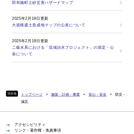
田布施町土砂災害ハザードマップ
2025年2月19日更新
大規模盛土造成地マップの公表について
2025年2月19日更新
二級水系における「流域治水プロジェクト」の策定・公
表について
現在地
トップページ
>
施策・計画・事業
>
安心・安全
>
防災・
減災
アクセシビリティ
リンク・著作権・免責事項