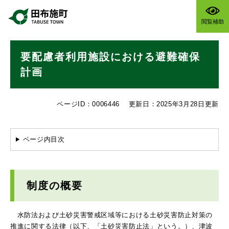
ペ
メニューを飛ばして本文へ
ー
閲覧補助
ジ
の
本
先
要配慮者利用施設における避難確保
文
頭
で
計画
す
。
ページID：0006446
更新日：2025年3月28日更新
ページ内目次
制度の概要
水防法および土砂災害警戒区域等における土砂災害防止対策の
推進に関する法律（以下、「土砂災害防止法」という。）、津波