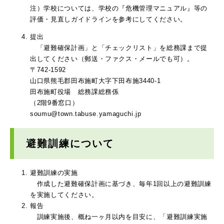
注）学校については、学校の『危機管理マニュアル』等の
評価・見直しガイドラインを参考にしてください。
提出
​「避難確保計画」と「チェックリスト」を総務課まで提
出してください（郵送・ファクス・メールでも可）。
〒742-1592
山口県熊毛郡田布施町大字下田布施3440-1
田布施町役場 総務課総務係
（2階9番窓口）
soumu@town.tabuse.yamaguchi.jp
避難訓練について
避難訓練の実施
​作成した避難確保計画に基づき、毎年1回以上の避難訓練
を実施してください。
報告
訓練実施後、概ね一ヶ月以内を目安に、「避難訓練実施