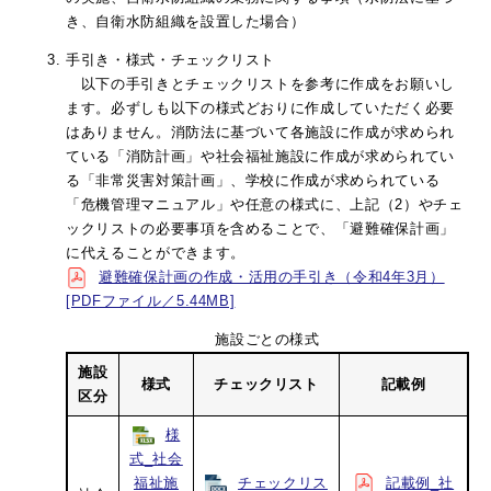
き、自衛水防組織を設置した場合）
手引き・様式・チェックリスト
​以下の手引きとチェックリストを参考に作成をお願いし
ます。必ずしも以下の様式どおりに作成していただく必要
はありません。消防法に基づいて各施設に作成が求められ
ている「消防計画」や社会福祉施設に作成が求められてい
る「非常災害対策計画」、学校に作成が求められている
「危機管理マニュアル」や任意の様式に、上記（2）やチェ
ックリストの必要事項を含めることで、「避難確保計画」
に代えることができます。
避難確保計画の作成・活用の手引き（令和4年3月）
[PDFファイル／5.44MB]
施設ごとの様式
施設
様式
チェックリスト
記載例
区分
様
式_社会
福祉施
チェックリス
記載例_社