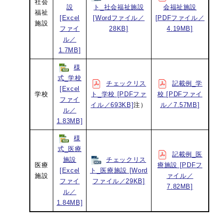
社会
設
ト_社会福祉施設
会福祉施設
福祉
[Excel
[Wordファイル／
[PDFファイル／
施設
ファイ
28KB]
4.19MB]
ル／
1.7MB]
様
式_学校
チェックリス
記載例_学
[Excel
学校
ト_学校 [PDFファ
校 [PDFファイ
ファイ
イル／693KB]
注）
ル／7.57MB]
ル／
1.83MB]
様
式_医療
記載例_医
施設
チェックリス
医療
療施設 [PDFフ
[Excel
ト_医療施設 [Word
施設
ァイル／
ファイ
ファイル／29KB]
7.82MB]
ル／
1.84MB]