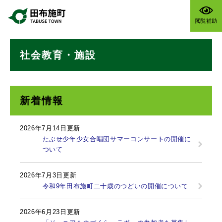
ペ
メニューを飛ばして本文へ
ー
閲覧補助
ジ
の
本
先
社会教育・施設
文
頭
で
す
。
新着情報
2026年7月14日更新
たぶせ少年少女合唱団サマーコンサートの開催に
ついて
2026年7月3日更新
令和9年田布施町二十歳のつどいの開催について
2026年6月23日更新