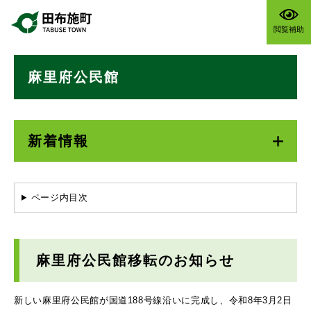
ペ
メニューを飛ばして本文へ
ー
閲覧補助
ジ
の
本
先
麻里府公民館
文
頭
で
す
。
新着情報
ページ内目次
麻里府公民館移転のお知らせ
新しい麻里府公民館が国道188号線沿いに完成し、令和8年3月2日