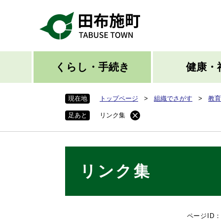
ペ
ー
ジ
の
先
頭
くらし・手続き
健康・
で
す
現在地
トップページ
>
組織でさがす
>
教育
。
足あと
リンク集
本
リンク集
文
ページID：0