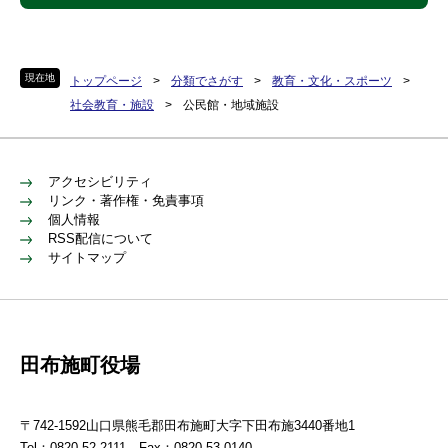
現在地
トップページ
>
分類でさがす
>
教育・文化・スポーツ
>
社会教育・施設
>
公民館・地域施設
アクセシビリティ
リンク・著作権・免責事項
個人情報
RSS配信について
サイトマップ
田布施町役場
〒742-1592山口県熊毛郡田布施町大字下田布施3440番地1
Tel：0820-52-2111 Fax：0820-53-0140