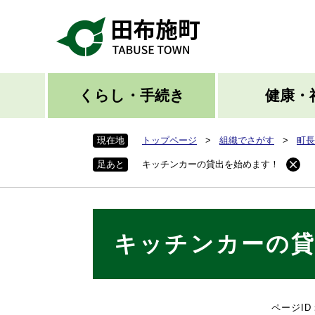
ペ
ー
ジ
の
先
頭
くらし・手続き
健康・
で
す
現在地
トップページ
>
組織でさがす
>
町長
。
足あと
キッチンカーの貸出を始めます！
本
キッチンカーの
文
ページID：