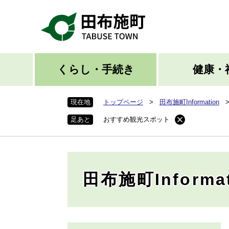
ペ
ー
ジ
の
先
頭
くらし・手続き
健康・
で
す
現在地
トップページ
>
田布施町Information
。
足あと
おすすめ観光スポット
田布施町Informat