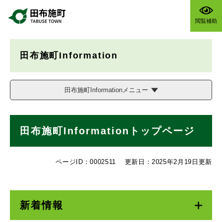
ペ
メニューを飛ばして本文へ
ー
閲覧補助
ジ
の
先
田布施町Information
頭
で
す
。
田布施町Informationメニュー
本
田布施町Informationトップページ
文
ページID：0002511
更新日：2025年2月19日更新
新着情報