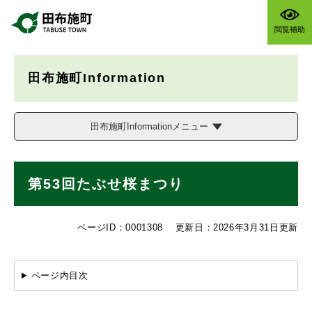
ペ
メニューを飛ばして本文へ
ー
閲覧補助
ジ
の
先
田布施町Information
頭
で
す
。
田布施町Informationメニュー
本
第53回たぶせ桜まつり
文
ページID：0001308
更新日：2026年3月31日更新
ページ内目次