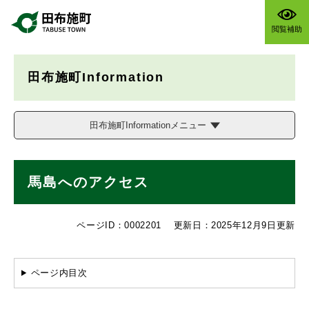
ペ
メニューを飛ばして本文へ
ー
閲覧補助
ジ
の
先
田布施町Information
頭
で
す
。
田布施町Informationメニュー
本
馬島へのアクセス
文
ページID：0002201
更新日：2025年12月9日更新
ページ内目次