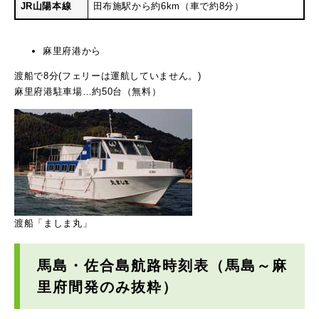
JR山陽本線
田布施駅から約6km（車で約8分）
麻里府港から
渡船で8分(フェリーは運航していません。)
​麻里府港駐車場…約50台（無料）
​渡船「ましま丸」
馬島・佐合島航路時刻表（馬島～麻
里府間発のみ抜粋）