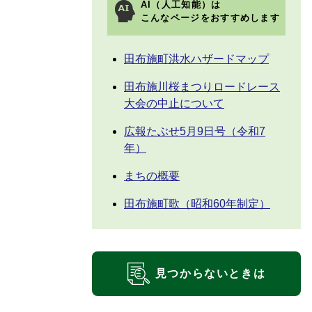
AI（人工知能）は
こんなページをおすすめします
田布施町洪水ハザードマップ
田布施川桜まつりロードレース
大会の中止について
広報たぶせ5月9日号（令和7
年）
まちの概要
田布施町歌（昭和60年制定）
見つからないときは