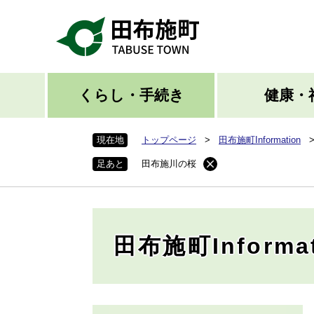
ペ
ー
ジ
の
先
頭
くらし・手続き
健康・
で
す
現在地
トップページ
>
田布施町Information
。
足あと
田布施川の桜
田布施町Informat