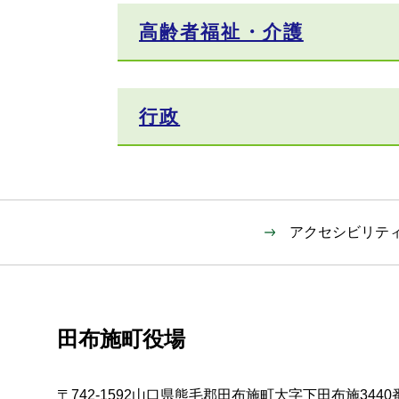
高齢者福祉・介護
行政
アクセシビリテ
田布施町役場
〒742-1592山口県熊毛郡田布施町大字下田布施3440