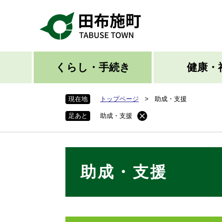
ペ
ー
ジ
の
先
頭
くらし・手続き
健康・
で
す
現在地
トップページ
>
助成・支援
。
足あと
助成・支援
本
助成・支援
文