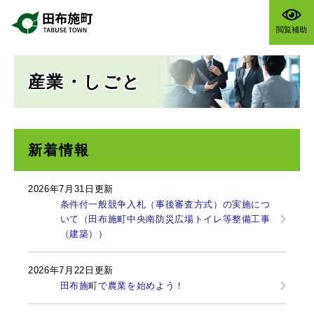
ペ
メニューを飛ばして本文へ
ー
閲覧補助
ジ
の
本
先
産業・しごと
文
頭
で
す
。
新着情報
2026年7月31日更新
条件付一般競争入札（事後審査方式）の実施につ
いて（田布施町中央南防災広場トイレ等整備工事
（建築））
2026年7月22日更新
田布施町で農業を始めよう！