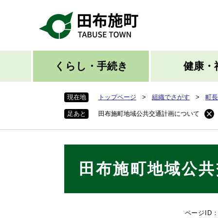
ペ
ー
ジ
の
先
頭
くらし・手続き
健康・
で
す
現在地
トップページ
>
組織でさがす
>
町長
。
足あと
田布施町地域公共交通計画について
本
田布施町地域公共
文
ページID：0