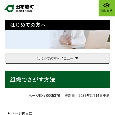
ペ
メニューを飛ばして本文へ
ー
閲覧補助
ジ
の
先
はじめての方へ
頭
で
す
。
はじめての方へメニュー
本
組織でさがす方法
文
ページID：0005376
更新日：2025年3月14日更新
ページ内目次