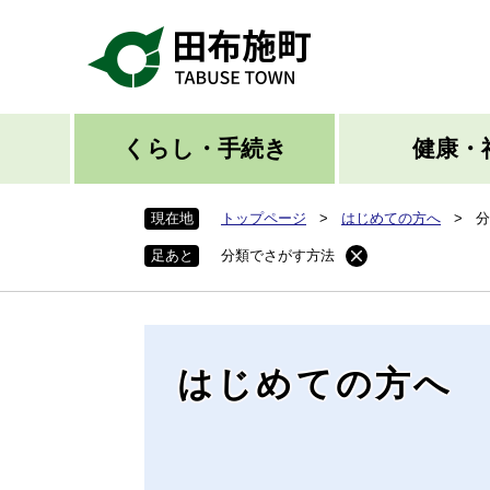
ペ
ー
ジ
の
先
頭
くらし・手続き
健康・
で
す
現在地
トップページ
>
はじめての方へ
>
分
。
足あと
分類でさがす方法
はじめての方へ