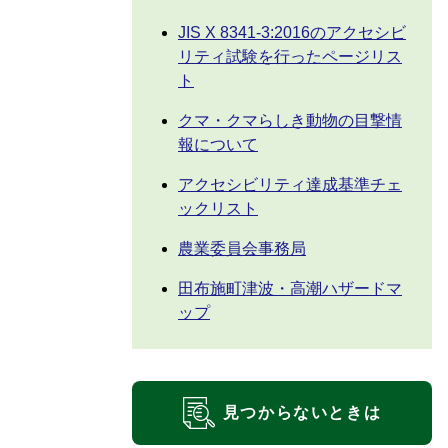
JIS X 8341-3:2016のアクセシビ
リティ試験を行ったページリス
ト
クマ・クマらしき動物の目撃情
報について
アクセシビリティ達成基準チェ
ックリスト
農業委員会事務局
田布施町津波・高潮ハザードマ
ップ
見つからないときは