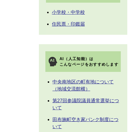
小学校・中学校
住民票・印鑑届
AI（人工知能）は
こんなページをおすすめします
中央南地区の町有地について
（地域交流館横）
第27回参議院議員通常選挙につ
いて
田布施町空き家バンク制度につ
いて