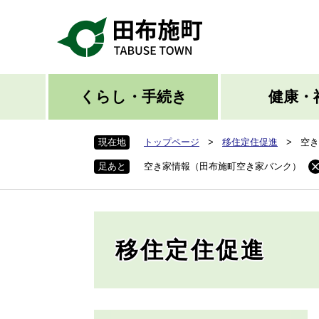
ペ
ー
ジ
の
先
頭
くらし・手続き
健康・
で
す
現在地
トップページ
>
移住定住促進
>
空き
。
足あと
空き家情報（田布施町空き家バンク）
移住定住促進