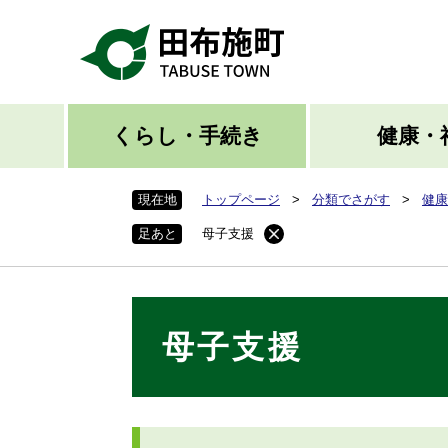
ペ
ー
ジ
の
先
頭
くらし・手続き
健康・
で
す
現在地
トップページ
>
分類でさがす
>
健康
。
足あと
母子支援
本
母子支援
文