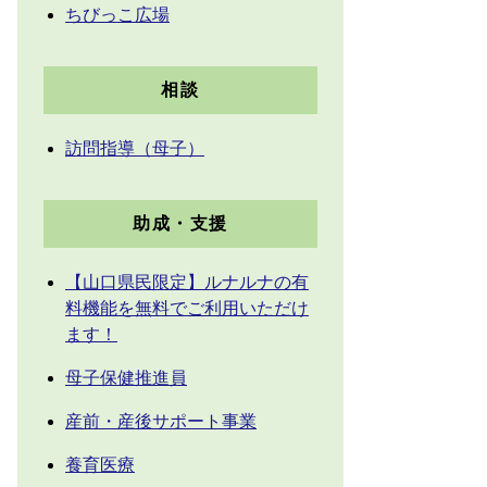
ちびっこ広場
相談
訪問指導（母子）
助成・支援
【山口県民限定】ルナルナの有
料機能を無料でご利用いただけ
ます！
母子保健推進員
産前・産後サポート事業
養育医療