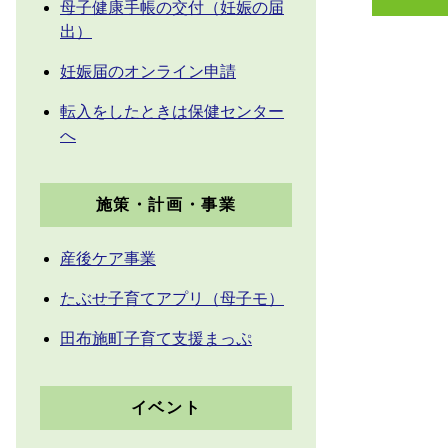
母子健康手帳の交付（妊娠の届
出）
妊娠届のオンライン申請
転入をしたときは保健センター
へ
施策・計画・事業
産後ケア事業
たぶせ子育てアプリ（母子モ）
田布施町子育て支援まっぷ
イベント