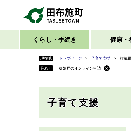
ペ
ー
ジ
の
先
頭
くらし・手続き
健康・
で
す
現在地
トップページ
>
子育て支援
>
妊娠届
。
足あと
妊娠届のオンライン申請
子育て支援