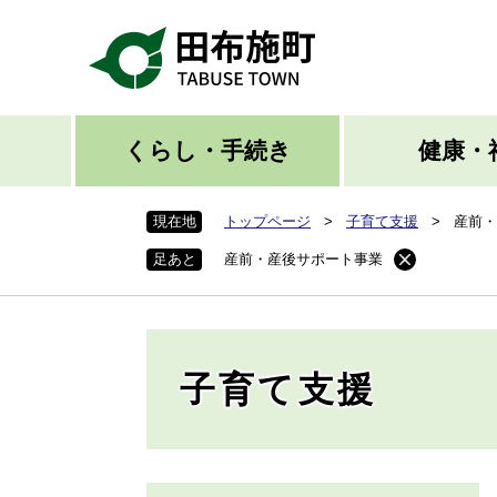
ペ
ー
ジ
の
先
頭
くらし・手続き
健康・
で
す
現在地
トップページ
>
子育て支援
>
産前・
。
足あと
産前・産後サポート事業
子育て支援