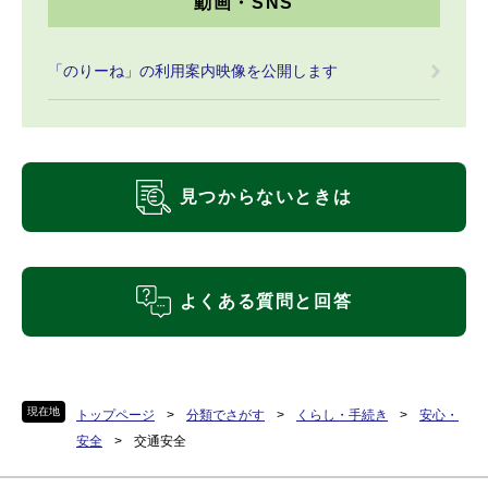
動画・SNS
「のりーね」の利用案内映像を公開します
見つからないときは
よくある質問と回答
現在地
トップページ
>
分類でさがす
>
くらし・手続き
>
安心・
安全
>
交通安全