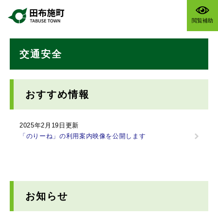
ペ
メニューを飛ばして本文へ
ー
閲覧補助
ジ
の
本
先
交通安全
文
頭
で
す
。
おすすめ情報
2025年2月19日更新
「のりーね」の利用案内映像を公開します
お知らせ