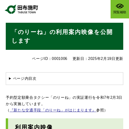
ペ
メニューを飛ばして本文へ
ー
閲覧補助
ジ
の
本
先
「のりーね」の利用案内映像を公開
文
頭
で
します
す
。
ページID：0001006
更新日：2025年2月19日更新
ページ内目次
予約型定額乗合タクシー「のりーね」の実証運行を令和7年2月3日
から実施しています。
（
『新たな交通手段「のりーね」がはじまります』
参照）
利用案内映像