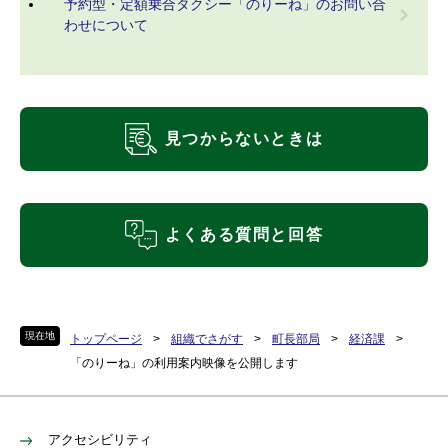
予約型・定額乗合タクシー「のりーね」のお問い合
わせについて
見つからないときは
よくある質問と回答
現在地
トップページ
>
組織でさがす
>
町長部局
>
経済課
>
「のりーね」の利用案内映像を公開します
アクセシビリティ