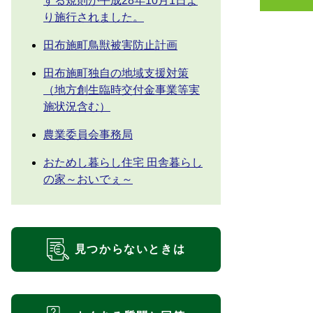
する規則が平成28年10月1日よ
り施行されました。
田布施町鳥獣被害防止計画
田布施町独自の地域支援対策
（地方創生臨時交付金事業等実
施状況含む）
農業委員会事務局
おためし暮らし住宅 田舎暮らし
の家～おいでぇ～
見つからないときは