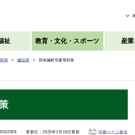
メニューを飛ばして本文へ
福祉
教育・文化・スポーツ
産業
部局
>
建設課
>
田布施町空家等対策
策
002059
更新日：2025年2月19日更新
印刷ページ表示