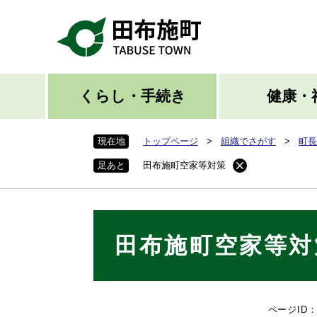
ペ
ー
ジ
の
先
頭
くらし・手続き
健康・
で
す
現在地
トップページ
>
組織でさがす
>
町長
。
足あと
田布施町空家等対策
本
田布施町空家等対
文
ページID：0