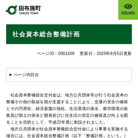
ペ
メニューを飛ばして本文へ
ー
閲覧補助
ジ
の
本
先
社会資本総合整備計画
文
頭
で
す
ページID：0001109
更新日：2025年9月5日更新
。
ページ内目次
社会資本整備総合交付金は、地方公共団体等が行う社会資本の
整備その他の取組を国が支援することにより、交通の安全の確保
とその円滑化、経済基盤の強化、生活環境の保全、都市環境の改
善及び国土の保全と開発並びに住生活の安定の確保及び向上を図
ることを目的として、平成22年度に創設されました。
地方公共団体が社会資本整備総合交付金により事業を実施する
場合には、社会資本総合整備計画（以下「整備計画」という。）