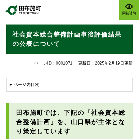
ペ
メニューを飛ばして本文へ
ー
閲覧補助
ジ
の
本
先
社会資本総合整備計画事後評価結果
文
頭
で
の公表について
す
。
ページID：0001071
更新日：2025年2月19日更新
ページ内目次
田布施町では、下記の「社会資本総
合整備計画」を、山口県が主体とな
り策定しています