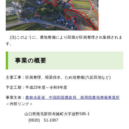
(注)このように、農地整備により田畑が区画整理され集積されま
す。
事業の概要
主要工事：区画整理、暗渠排水、ため池整備(六反田池など)
予定工期：平成23年度～令和9年度
事業主体：
農林水産省 中国四国農政局 南周防農地整備事業所
＜外部リンク＞
山口県熊毛郡田布施町大字波野585-1
(0820) 51-1007