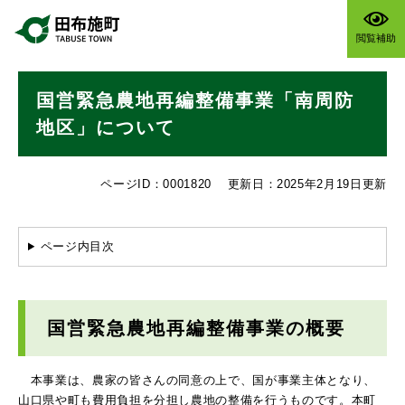
ペ
メニューを飛ばして本文へ
ー
閲覧補助
ジ
の
本
先
国営緊急農地再編整備事業「南周防
文
頭
で
地区」について
す
。
ページID：0001820
更新日：2025年2月19日更新
ページ内目次
国営緊急農地再編整備事業の概要
本事業は、農家の皆さんの同意の上で、国が事業主体となり、
山口県や町も費用負担を分担し農地の整備を行うものです。本町