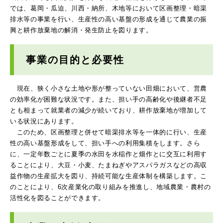
では、葛岡・瓜迫、川西・納所、木地等において区画整理・暗渠
排水等の事業を行い、生産性の高い基盤の形成を通じて農業の振
興と耕作放棄地の解消・発生防止を図ります。
事業の目的と必要性
現在、狭く小さな土地や形が整っていない田畑において、営農
の効率化が困難な状況です。また、担い手の高齢化や後継者不足
とも相まって就業者の減少が続いており、耕作放棄地が増加して
いる状況にあります。
このため、区画整理と併せて暗渠排水等を一体的に行い、生産
性の高い基盤形成をして、担い手への利用集積をします。さら
に、一定年数ごとに夏季の水田を水稲作と畑作とに交互に利用す
ることにより、大豆・小麦、たまねぎやアスパラガスなどの高収
益作物の生産拡大を図り、持続可能な生産体制を構築します。こ
のことにより、6次産業化の取り組みを推進し、地域農業・農村の
活性化を図ることができます。