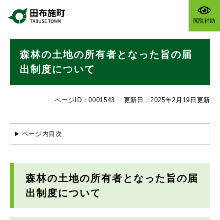
ペ
メニューを飛ばして本文へ
ー
閲覧補助
ジ
の
本
先
森林の土地の所有者となった旨の届
文
頭
で
出制度について
す
。
ページID：0001543
更新日：2025年2月19日更新
ページ内目次
森林の土地の所有者となった旨の届
出制度について